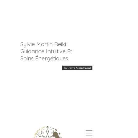
Sylvie Martin Reiki :
Guidance Intuitive Et
Soins Énergétiques
Réserver Maintenant
Découvrez mes séances
de guidance intuitives,
conçues pour vous
accompagner vers plus
de clarté, d’alignement
et de compréhension
intérieure.